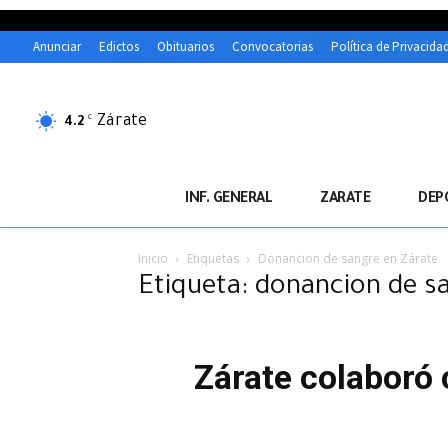
Anunciar
Edictos
Obituarios
Convocatorias
Política de Privacida
Zárate
C
4.2
INF. GENERAL
ZARATE
DEP
Inicio
Etiquetas
Donancion de sangre en Zárate
Etiqueta: donancion de s
Zárate colaboró 