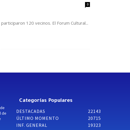
0
articiparon 120 vecinos. El Forum Cultural...
Categorías Populares
 de
DESTACADAS
22143
l de
ÚLTIMO MOMENTO
20715
e
INF. GENERAL
19323