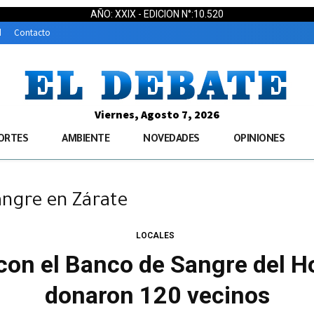
AÑO: XXIX - EDICION N°:10.520
d
Contacto
Viernes, Agosto 7, 2026
ORTES
AMBIENTE
NOVEDADES
OPINIONES
angre en Zárate
LOCALES
con el Banco de Sangre del H
donaron 120 vecinos