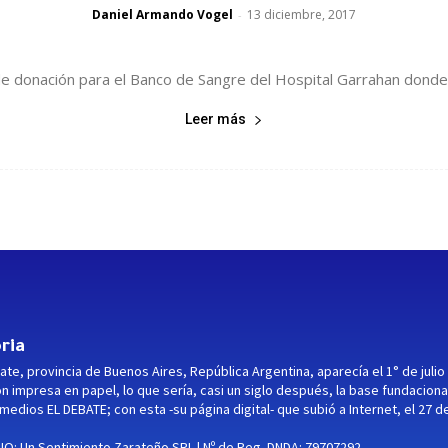
Daniel Armando Vogel
13 diciembre, 2017
-
de donación para el Banco de Sangre del Hospital Garrahan donde p
Leer más
ria
ate, provincia de Buenos Aires, República Argentina, aparecía el 1° de julio
ón impresa en papel, lo que sería, casi un siglo después, la base fundaciona
medios EL DEBATE; con esta -su página digital- que subió a Internet, el 27 d
O: Un Sentimiento Zarateño SRL | Nº de Reg. DNDA: 79707292