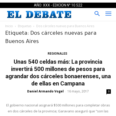
AÑO: XXX - EDICION N°:10.522
Inicio
Etiquetas
Dos cárceles nuevas para Buenos Aires
Etiqueta: Dos cárceles nuevas para
Buenos Aires
REGIONALES
Unas 540 celdas más: La provincia
invertirá 500 millones de pesos para
agrandar dos cárceles bonaerenses, una
de ellas en Campana
Daniel Armando Vogel
16 mayo, 2017
-
0
El gobierno nacional asignará $500 millones para completar obras
en dos cárceles de la provincia; Garavano aseguró que “son las