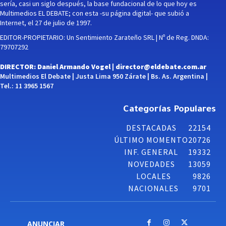
sería, casi un siglo después, la base fundacional de lo que hoy es
Multimedios EL DEBATE; con esta -su página digital- que subió a
Internet, el 27 de julio de 1997.
EDITOR-PROPIETARIO: Un Sentimiento Zarateño SRL | Nº de Reg. DNDA:
79707292
DIRECTOR: Daniel Armando Vogel |
director@eldebate.com.ar
Multimedios El Debate | Justa Lima 950 Zárate | Bs. As. Argentina |
Tel.: 11 3965 1567
Categorías Populares
DESTACADAS
22154
ÚLTIMO MOMENTO
20726
INF. GENERAL
19332
NOVEDADES
13059
LOCALES
9826
NACIONALES
9701
ANUNCIAR