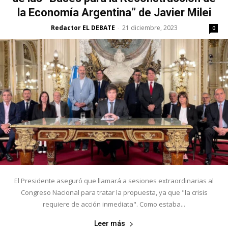
la Economía Argentina” de Javier Milei
Redactor EL DEBATE
21 diciembre, 2023
-
0
El Presidente aseguró que llamará a sesiones extraordinarias al
Congreso Nacional para tratar la propuesta, ya que "la crisis
requiere de acción inmediata". Como estaba...
Leer más