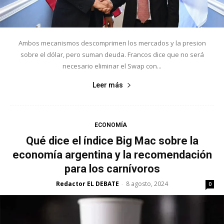
Ambos mecanismos descomprimen los mercados y la presion
sobre el dólar, pero suman deuda. Francos dice que no será
necesario eliminar el Swap con...
Leer más
ECONOMÍA
Qué dice el índice Big Mac sobre la
economía argentina y la recomendación
para los carnívoros
Redactor EL DEBATE
8 agosto, 2024
-
0