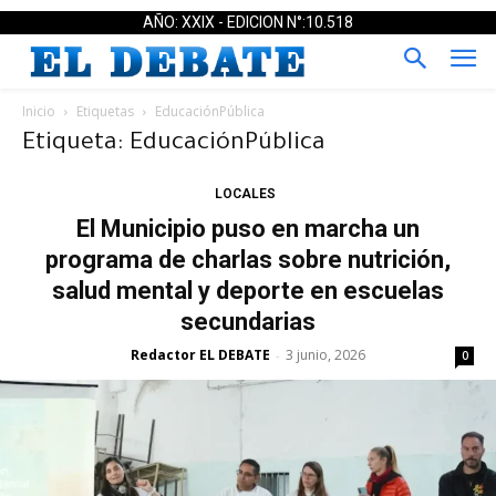
AÑO: XXIX - EDICION N°:10.518
Inicio
Etiquetas
EducaciónPública
Etiqueta: EducaciónPública
LOCALES
El Municipio puso en marcha un
programa de charlas sobre nutrición,
salud mental y deporte en escuelas
secundarias
Redactor EL DEBATE
3 junio, 2026
-
0