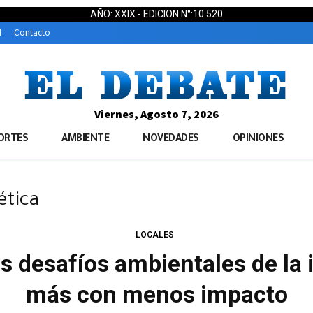
AÑO: XXIX - EDICION N°:10.520
d
Contacto
Viernes, Agosto 7, 2026
ORTES
AMBIENTE
NOVEDADES
OPINIONES
ética
LOCALES
 desafíos ambientales de la i
más con menos impacto