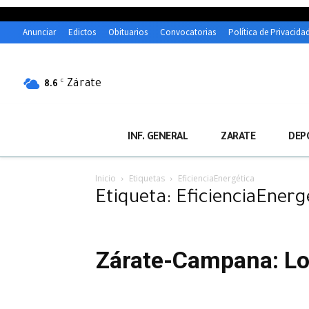
Anunciar
Edictos
Obituarios
Convocatorias
Política de Privacida
Zárate
C
8.6
INF. GENERAL
ZARATE
DEP
Inicio
Etiquetas
EficienciaEnergética
Etiqueta: EficienciaEnerg
Zárate-Campana: Los