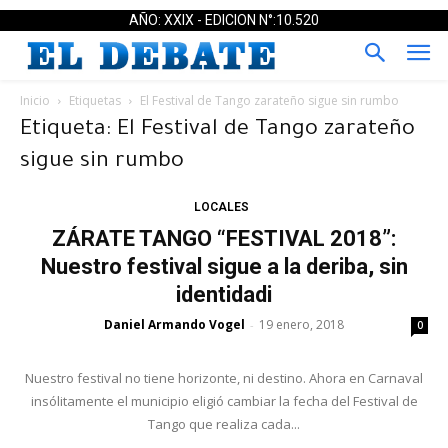
AÑO: XXIX - EDICION N°:10.520
Inicio
Etiquetas
El Festival de Tango zarateño sigue sin rumbo
Etiqueta: El Festival de Tango zarateño
sigue sin rumbo
LOCALES
ZÁRATE TANGO “FESTIVAL 2018”:
Nuestro festival sigue a la deriba, sin
identidadi
Daniel Armando Vogel
19 enero, 2018
-
0
Nuestro festival no tiene horizonte, ni destino. Ahora en Carnaval
insólitamente el municipio eligió cambiar la fecha del Festival de
Tango que realiza cada...