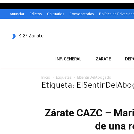
Anunciar
Edictos
Obituarios
Convocatorias
Política de Privacida
Zárate
C
9.2
INF. GENERAL
ZARATE
DEP
Inicio
Etiquetas
ElSentirDelAbogado
Etiqueta: ElSentirDelAb
Zárate CAZC – Mari
de una r