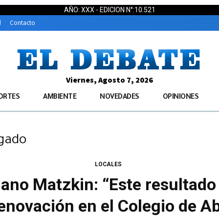
AÑO: XXX - EDICION N°:10.521
d
Contacto
Viernes, Agosto 7, 2026
ORTES
AMBIENTE
NOVEDADES
OPINIONES
ogado
LOCALES
ano Matzkin: “Este resultado
enovación en el Colegio de 