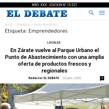
AÑO: XXX - EDICION N°:10.521
Inicio
Etiquetas
Emprendedores
Etiqueta: Emprendedores
LOCALES
En Zárate vuelve al Parque Urbano el
Punto de Abastecimiento con una amplia
oferta de productos frescos y
regionales
Redactor EL DEBATE
16 julio, 2026
-
0