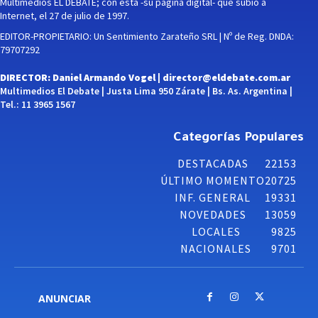
Multimedios EL DEBATE; con esta -su página digital- que subió a
Internet, el 27 de julio de 1997.
EDITOR-PROPIETARIO: Un Sentimiento Zarateño SRL | Nº de Reg. DNDA:
79707292
DIRECTOR: Daniel Armando Vogel |
director@eldebate.com.ar
Multimedios El Debate | Justa Lima 950 Zárate | Bs. As. Argentina |
Tel.: 11 3965 1567
Categorías Populares
DESTACADAS
22153
ÚLTIMO MOMENTO
20725
INF. GENERAL
19331
NOVEDADES
13059
LOCALES
9825
NACIONALES
9701
ANUNCIAR