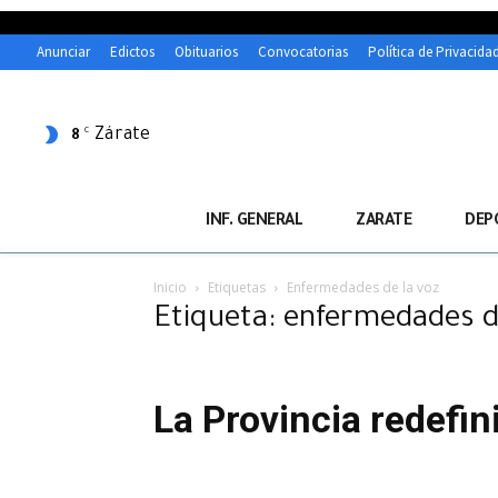
Anunciar
Edictos
Obituarios
Convocatorias
Política de Privacida
Zárate
C
8
INF. GENERAL
ZARATE
DEP
Inicio
Etiquetas
Enfermedades de la voz
Etiqueta: enfermedades d
La Provincia redefin