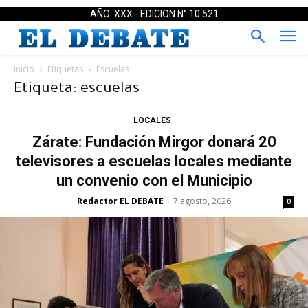
AÑO: XXX - EDICION N°:10.521
Inicio
Etiquetas
Escuelas
Etiqueta: escuelas
LOCALES
Zárate: Fundación Mirgor donará 20
televisores a escuelas locales mediante
un convenio con el Municipio
Redactor EL DEBATE
7 agosto, 2026
-
0