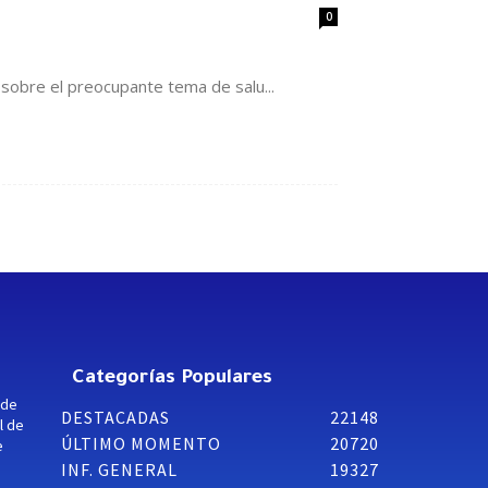
0
sobre el preocupante tema de salu...
Categorías Populares
 de
DESTACADAS
22148
l de
ÚLTIMO MOMENTO
20720
e
INF. GENERAL
19327