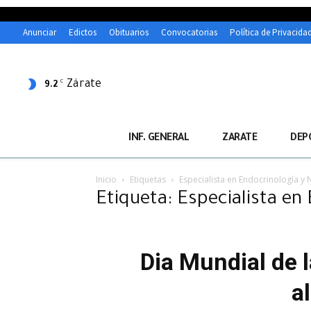
Anunciar
Edictos
Obituarios
Convocatorias
Política de Privacida
Zárate
C
9.2
INF. GENERAL
ZARATE
DEP
Inicio
Etiquetas
Especialista en Endocrinología y 
Etiqueta: Especialista en
Dia Mundial de l
a