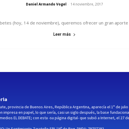
Daniel Armando Vogel
14 noviembre, 2017
-
iabetes (hoy, 14 de noviembre), queremos ofrecer un gran aporte 
Leer más
ria
ate, provincia de Buenos Aires, República Argentina, aparecía el 1° de julio
ón impresa en papel, lo que sería, casi un siglo después, la base fundaciona
medios EL DEBATE; con esta -su página digital- que subió a Internet, el 27 d
O: Un Sentimiento Zarateño SRL | Nº de Reg. DNDA: 79707292