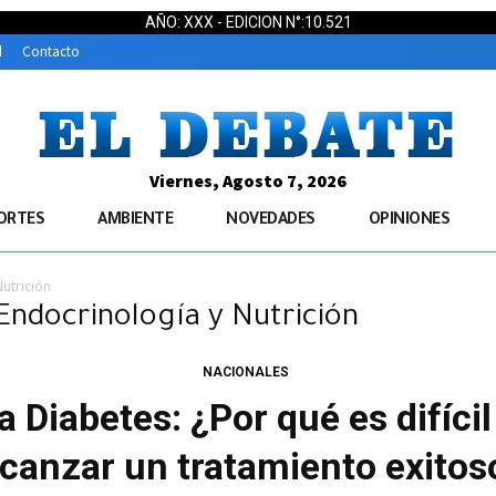
AÑO: XXX - EDICION N°:10.521
d
Contacto
Viernes, Agosto 7, 2026
ORTES
AMBIENTE
NOVEDADES
OPINIONES
Nutrición
 Endocrinología y Nutrición
NACIONALES
a Diabetes: ¿Por qué es difícil
lcanzar un tratamiento exitos