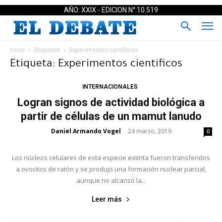
AÑO: XXIX - EDICION N°:10.519
Inicio
Etiquetas
Experimentos científicos
Etiqueta: Experimentos científicos
INTERNACIONALES
Logran signos de actividad biológica a
partir de células de un mamut lanudo
Daniel Armando Vogel
24 marzo, 2019
-
0
Los núcleos celulares de esta especie extinta fueron transferidos
a ovocitos de ratón y se produjo una formación nuclear parcial,
aunque no alcanzó la...
Leer más