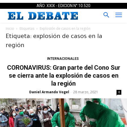
AÑO: XXIX - EDICION N°:10.520
Inicio
Etiquetas
Explosión de casos en la región
Etiqueta: explosión de casos en la
región
INTERNACIONALES
CORONAVIRUS: Gran parte del Cono Sur
se cierra ante la explosión de casos en
la región
Daniel Armando Vogel
28 marzo, 2021
-
0