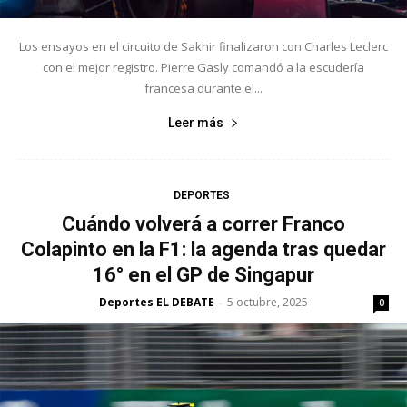
Los ensayos en el circuito de Sakhir finalizaron con Charles Leclerc
con el mejor registro. Pierre Gasly comandó a la escudería
francesa durante el...
Leer más
DEPORTES
Cuándo volverá a correr Franco
Colapinto en la F1: la agenda tras quedar
16° en el GP de Singapur
Deportes EL DEBATE
5 octubre, 2025
-
0