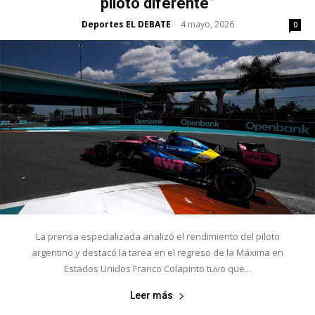
piloto diferente”
Deportes EL DEBATE
4 mayo, 2026
-
0
La prensa especializada analizó el rendimiento del piloto
argentino y destacó la tarea en el regreso de la Máxima en
Estados Unidos Franco Colapinto tuvo que...
Leer más