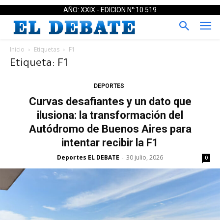
AÑO: XXIX - EDICION N°:10.519
Inicio
Etiquetas
F1
Etiqueta: F1
DEPORTES
Curvas desafiantes y un dato que
ilusiona: la transformación del
Autódromo de Buenos Aires para
intentar recibir la F1
Deportes EL DEBATE
30 julio, 2026
-
0