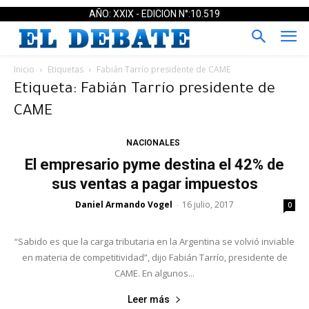
AÑO: XXIX - EDICION N°:10.519
Inicio
Etiquetas
Fabián Tarrío presidente de CAME
Etiqueta: Fabián Tarrío presidente de
CAME
NACIONALES
El empresario pyme destina el 42% de
sus ventas a pagar impuestos
Daniel Armando Vogel
16 julio, 2017
-
0
“Sabido es que la carga tributaria en la Argentina se volvió inviable
en materia de competitividad”, dijo Fabián Tarrío, presidente de
CAME. En algunos...
Leer más