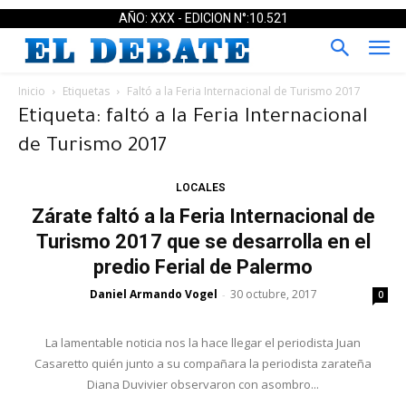
AÑO: XXX - EDICION N°:10.521
Inicio
Etiquetas
Faltó a la Feria Internacional de Turismo 2017
Etiqueta: faltó a la Feria Internacional
de Turismo 2017
LOCALES
Zárate faltó a la Feria Internacional de
Turismo 2017 que se desarrolla en el
predio Ferial de Palermo
Daniel Armando Vogel
30 octubre, 2017
-
0
La lamentable noticia nos la hace llegar el periodista Juan
Casaretto quién junto a su compañara la periodista zarateña
Diana Duvivier observaron con asombro...