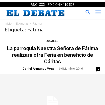
AÑO: XXX - EDICION N°:10.523
Inicio
Etiquetas
Fátima
Etiqueta: Fátima
LOCALES
La parroquia Nuestra Señora de Fátima
realizará otra Feria en beneficio de
Cáritas
Daniel Armando Vogel
6 diciembre, 2016
-
0