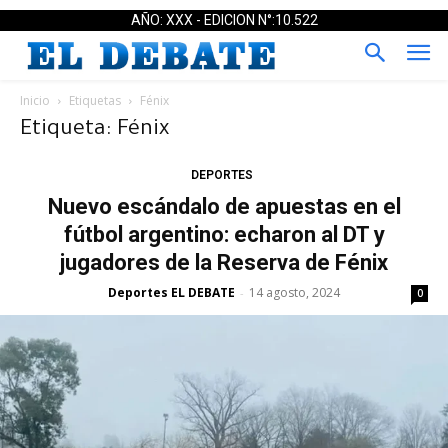
AÑO: XXX - EDICION N°:10.522
Inicio
Etiquetas
Fénix
Etiqueta: Fénix
DEPORTES
Nuevo escándalo de apuestas en el
fútbol argentino: echaron al DT y
jugadores de la Reserva de Fénix
Deportes EL DEBATE
14 agosto, 2024
-
0