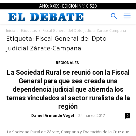
AÑO: XXIX - EDICION N°:10.520
Inicio
Etiquetas
Fiscal General del Dpto Judicial Zárate-Campana
Etiqueta: Fiscal General del Dpto
Judicial Zárate-Campana
REGIONALES
La Sociedad Rural se reunió con la Fiscal
General para que sea creada una
dependencia judicial que atiernda los
temas vinculados al sector ruralista de la
región
Daniel Armando Vogel
24 marzo, 2017
-
0
La Sociedad Rural de Zárate, Campana y Exaltación de la Cruz que