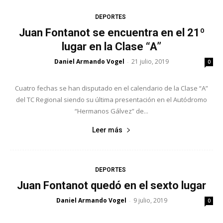
DEPORTES
Juan Fontanot se encuentra en el 21º
lugar en la Clase “A”
Daniel Armando Vogel
21 julio, 2019
-
0
Cuatro fechas se han disputado en el calendario de la Clase “A”
del TC Regional siendo su última presentación en el Autódromo
“Hermanos Gálvez” de...
Leer más
DEPORTES
Juan Fontanot quedó en el sexto lugar
Daniel Armando Vogel
9 julio, 2019
-
0