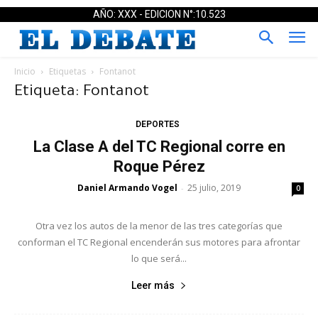
AÑO: XXX - EDICION N°:10.523
Inicio
Etiquetas
Fontanot
Etiqueta: Fontanot
DEPORTES
La Clase A del TC Regional corre en
Roque Pérez
Daniel Armando Vogel
25 julio, 2019
-
0
Otra vez los autos de la menor de las tres categorías que
conforman el TC Regional encenderán sus motores para afrontar
lo que será...
Leer más