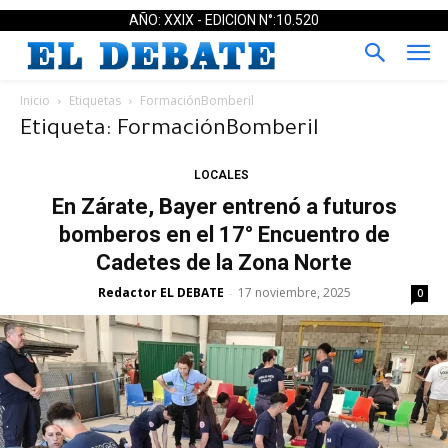
AÑO: XXIX - EDICION N°:10.520
Inicio
Etiquetas
FormaciónBomberil
Etiqueta: FormaciónBomberil
LOCALES
En Zárate, Bayer entrenó a futuros
bomberos en el 17° Encuentro de
Cadetes de la Zona Norte
Redactor EL DEBATE
17 noviembre, 2025
-
0