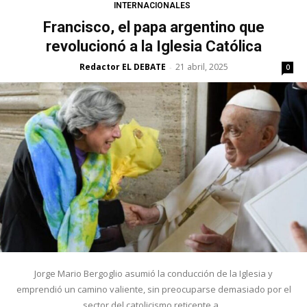
INTERNACIONALES
Francisco, el papa argentino que
revolucionó a la Iglesia Católica
Redactor EL DEBATE
21 abril, 2025
-
0
Jorge Mario Bergoglio asumió la conducción de la Iglesia y
emprendió un camino valiente, sin preocuparse demasiado por el
sector del catolicismo reticente a...