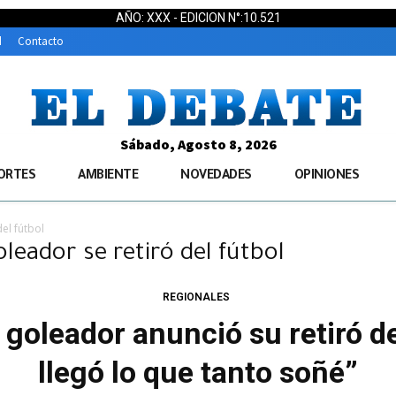
AÑO: XXX - EDICION N°:10.521
d
Contacto
Sábado, Agosto 8, 2026
ORTES
AMBIENTE
NOVEDADES
OPINIONES
el fútbol
leador se retiró del fútbol
REGIONALES
 goleador anunció su retiró de
llegó lo que tanto soñé”