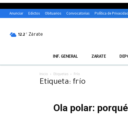
Anunciar
Edictos
Obituarios
Convocatorias
Política de Privacida
Zárate
C
12.2
INF. GENERAL
ZARATE
DEP
Inicio
Etiquetas
Frío
Etiqueta: frío
Ola polar: porqué