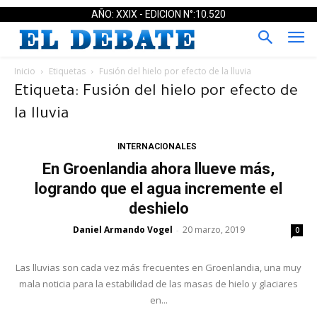
AÑO: XXIX - EDICION N°:10.520
Inicio
Etiquetas
Fusión del hielo por efecto de la lluvia
Etiqueta: Fusión del hielo por efecto de
la lluvia
INTERNACIONALES
En Groenlandia ahora llueve más,
logrando que el agua incremente el
deshielo
Daniel Armando Vogel
20 marzo, 2019
-
0
Las lluvias son cada vez más frecuentes en Groenlandia, una muy
mala noticia para la estabilidad de las masas de hielo y glaciares
en...