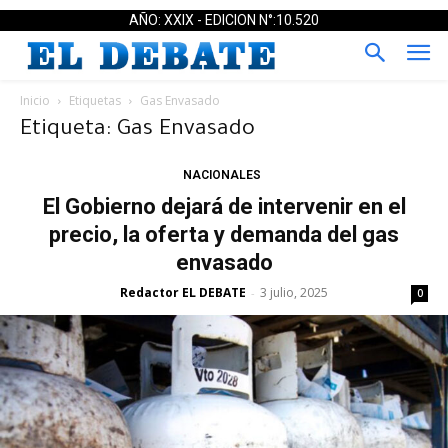
AÑO: XXIX - EDICION N°:10.520
Inicio
Etiquetas
Gas Envasado
Etiqueta: Gas Envasado
NACIONALES
El Gobierno dejará de intervenir en el
precio, la oferta y demanda del gas
envasado
Redactor EL DEBATE
3 julio, 2025
-
0