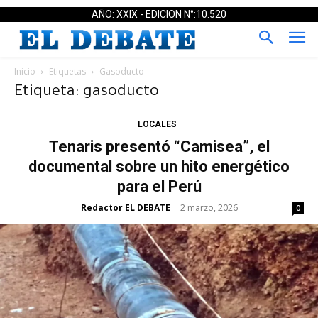
AÑO: XXIX - EDICION N°:10.520
Inicio
Etiquetas
Gasoducto
Etiqueta: gasoducto
LOCALES
Tenaris presentó “Camisea”, el
documental sobre un hito energético
para el Perú
Redactor EL DEBATE
2 marzo, 2026
-
0