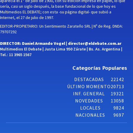
aparecía el 1° de julio de 1900, con su edición impresa en papel, lo que
sería, casi un siglo después, la base fundacional de lo que hoy es
Multimedios EL DEBATE; con esta -su página digital- que subió a
Internet, el 27 de julio de 1997.
EDITOR-PROPIETARIO: Un Sentimiento Zarateño SRL | Nº de Reg. DNDA:
79707292
DIRECTOR: Daniel Armando Vogel |
director@eldebate.com.ar
Multimedios El Debate | Justa Lima 950 Zárate | Bs. As. Argentina |
Tel.: 11 3965 1567
Categorías Populares
DESTACADAS
22142
ÚLTIMO MOMENTO
20713
INF. GENERAL
19321
NOVEDADES
13058
LOCALES
9824
NACIONALES
9697