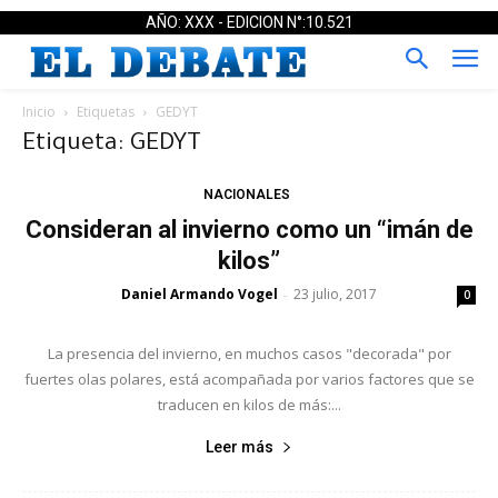
AÑO: XXX - EDICION N°:10.521
Inicio
Etiquetas
GEDYT
Etiqueta: GEDYT
NACIONALES
Consideran al invierno como un “imán de
kilos”
Daniel Armando Vogel
23 julio, 2017
-
0
La presencia del invierno, en muchos casos "decorada" por
fuertes olas polares, está acompañada por varios factores que se
traducen en kilos de más:...
Leer más