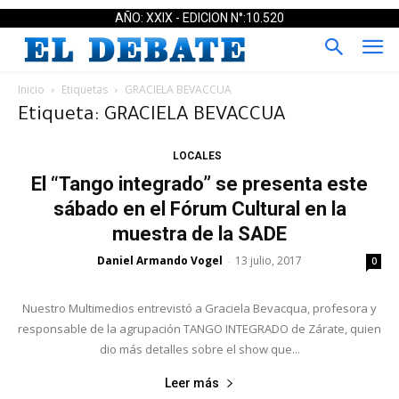
AÑO: XXIX - EDICION N°:10.520
Inicio
Etiquetas
GRACIELA BEVACCUA
Etiqueta: GRACIELA BEVACCUA
LOCALES
El “Tango integrado” se presenta este
sábado en el Fórum Cultural en la
muestra de la SADE
Daniel Armando Vogel
13 julio, 2017
-
0
Nuestro Multimedios entrevistó a Graciela Bevacqua, profesora y
responsable de la agrupación TANGO INTEGRADO de Zárate, quien
dio más detalles sobre el show que...
Leer más