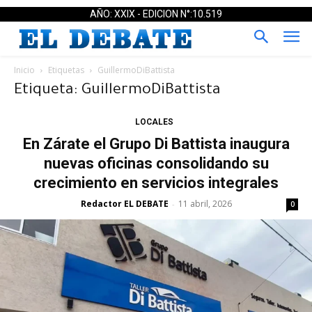
AÑO: XXIX - EDICION N°:10.519
Inicio
Etiquetas
GuillermoDiBattista
Etiqueta: GuillermoDiBattista
LOCALES
En Zárate el Grupo Di Battista inaugura
nuevas oficinas consolidando su
crecimiento en servicios integrales
Redactor EL DEBATE
11 abril, 2026
-
0