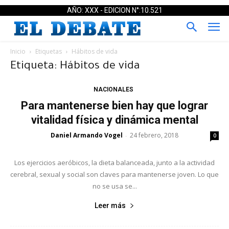
AÑO: XXX - EDICION N°:10.521
Inicio
Etiquetas
Hábitos de vida
Etiqueta: Hábitos de vida
NACIONALES
Para mantenerse bien hay que lograr
vitalidad física y dinámica mental
Daniel Armando Vogel
24 febrero, 2018
-
0
Los ejercicios aeróbicos, la dieta balanceada, junto a la actividad
cerebral, sexual y social son claves para mantenerse joven. Lo que
no se usa se...
Leer más