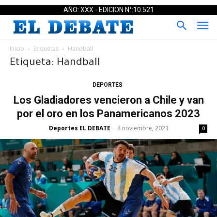
AÑO: XXX - EDICION N°:10.521
Inicio
Etiquetas
Handball
Etiqueta: Handball
DEPORTES
Los Gladiadores vencieron a Chile y van
por el oro en los Panamericanos 2023
Deportes EL DEBATE
4 noviembre, 2023
-
0