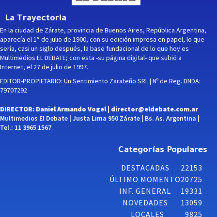
La Trayectoria
En la ciudad de Zárate, provincia de Buenos Aires, República Argentina,
aparecía el 1° de julio de 1900, con su edición impresa en papel, lo que
sería, casi un siglo después, la base fundacional de lo que hoy es
Multimedios EL DEBATE; con esta -su página digital- que subió a
Internet, el 27 de julio de 1997.
EDITOR-PROPIETARIO: Un Sentimiento Zarateño SRL | Nº de Reg. DNDA:
79707292
DIRECTOR: Daniel Armando Vogel |
director@eldebate.com.ar
Multimedios El Debate | Justa Lima 950 Zárate | Bs. As. Argentina |
Tel.: 11 3965 1567
Categorías Populares
DESTACADAS
22153
ÚLTIMO MOMENTO
20725
INF. GENERAL
19331
NOVEDADES
13059
LOCALES
9825