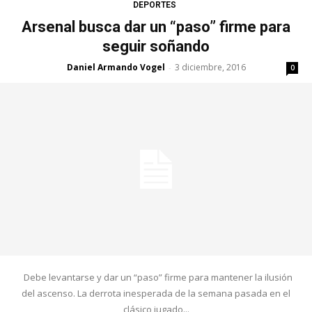
DEPORTES
Arsenal busca dar un “paso” firme para
seguir soñando
Daniel Armando Vogel
3 diciembre, 2016
-
0
Debe levantarse y dar un “paso” firme para mantener la ilusión
del ascenso. La derrota inesperada de la semana pasada en el
clásico jugado...