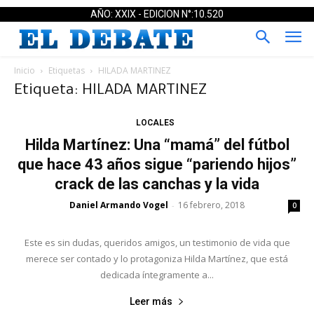
AÑO: XXIX - EDICION N°:10.520
Inicio
Etiquetas
HILADA MARTINEZ
Etiqueta: HILADA MARTINEZ
LOCALES
Hilda Martínez: Una “mamá” del fútbol
que hace 43 años sigue “pariendo hijos”
crack de las canchas y la vida
Daniel Armando Vogel
16 febrero, 2018
-
0
Este es sin dudas, queridos amigos, un testimonio de vida que
merece ser contado y lo protagoniza Hilda Martínez, que está
dedicada íntegramente a...
Leer más