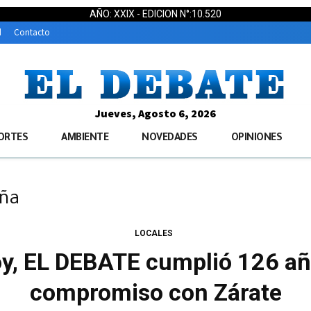
AÑO: XXIX - EDICION N°:10.520
d
Contacto
Jueves, Agosto 6, 2026
ORTES
AMBIENTE
NOVEDADES
OPINIONES
eña
LOCALES
y, EL DEBATE cumplió 126 año
compromiso con Zárate