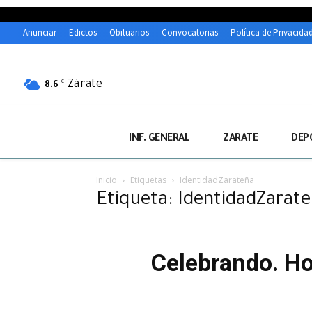
Anunciar
Edictos
Obituarios
Convocatorias
Política de Privacida
Zárate
C
8.6
INF. GENERAL
ZARATE
DEP
Inicio
Etiquetas
IdentidadZarateña
Etiqueta: IdentidadZarat
Celebrando. Ho