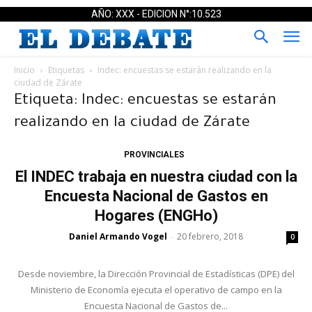
AÑO: XXX - EDICION N°:10.523
Inicio
Etiquetas
Indec: encuestas se estarán realizando en la
ciudad de Zárate
Etiqueta: Indec: encuestas se estarán
realizando en la ciudad de Zárate
PROVINCIALES
El INDEC trabaja en nuestra ciudad con la
Encuesta Nacional de Gastos en
Hogares (ENGHo)
Daniel Armando Vogel
20 febrero, 2018
-
0
Desde noviembre, la Dirección Provincial de Estadísticas (DPE) del
Ministerio de Economía ejecuta el operativo de campo en la
Encuesta Nacional de Gastos de...