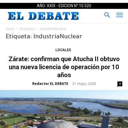
AÑO: XXIX - EDICION N°:10.520
Inicio
Etiquetas
IndustriaNuclear
Etiqueta: IndustriaNuclear
LOCALES
Zárate: confirman que Atucha II obtuvo
una nueva licencia de operación por 10
años
Redactor EL DEBATE
21 mayo, 2026
-
0