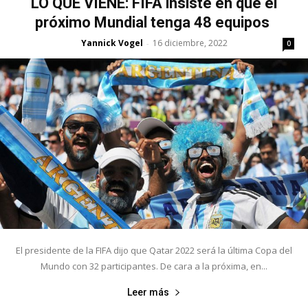
LO QUE VIENE: FIFA insiste en que el
próximo Mundial tenga 48 equipos
Yannick Vogel
16 diciembre, 2022
-
0
El presidente de la FIFA dijo que Qatar 2022 será la última Copa del
Mundo con 32 participantes. De cara a la próxima, en...
Leer más