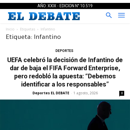
AÑO: XXIX - EDICION N°:10.519
Inicio
Etiquetas
Infantino
Etiqueta: Infantino
DEPORTES
UEFA celebró la decisión de Infantino de
dar de baja el FIFA Forward Enterprise,
pero redobló la apuesta: “Debemos
identificar a los responsables”
Deportes EL DEBATE
1 agosto, 2026
-
0