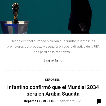
Desde el fútbol europeo pidieron que “rindan cuentas” los
promotores del proyecto y aseguraron que la directiva de la FIFA
“ha perdido la confianza...
Leer más
DEPORTES
Infantino confirmó que el Mundial 2034
será en Arabia Saudita
Deportes EL DEBATE
1 noviembre, 2023
-
0