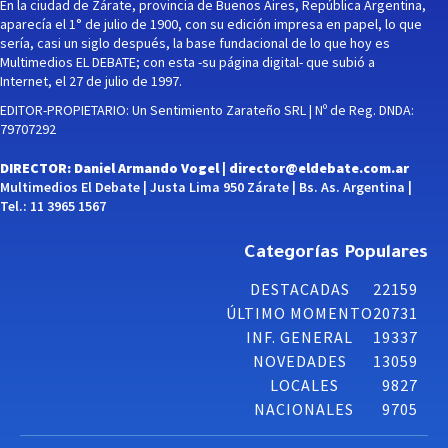
En la ciudad de Zárate, provincia de Buenos Aires, República Argentina,
aparecía el 1° de julio de 1900, con su edición impresa en papel, lo que
sería, casi un siglo después, la base fundacional de lo que hoy es
Multimedios EL DEBATE; con esta -su página digital- que subió a
Internet, el 27 de julio de 1997.
EDITOR-PROPIETARIO: Un Sentimiento Zarateño SRL | Nº de Reg. DNDA:
79707292
DIRECTOR: Daniel Armando Vogel |
director@eldebate.com.ar
Multimedios El Debate | Justa Lima 950 Zárate | Bs. As. Argentina |
Tel.: 11 3965 1567
Categorías Populares
DESTACADAS
22159
ÚLTIMO MOMENTO
20731
INF. GENERAL
19337
NOVEDADES
13059
LOCALES
9827
NACIONALES
9705