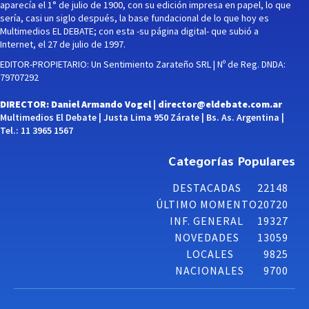
aparecía el 1° de julio de 1900, con su edición impresa en papel, lo que
sería, casi un siglo después, la base fundacional de lo que hoy es
Multimedios EL DEBATE; con esta -su página digital- que subió a
Internet, el 27 de julio de 1997.
EDITOR-PROPIETARIO: Un Sentimiento Zarateño SRL | Nº de Reg. DNDA:
79707292
DIRECTOR: Daniel Armando Vogel |
director@eldebate.com.ar
Multimedios El Debate | Justa Lima 950 Zárate | Bs. As. Argentina |
Tel.: 11 3965 1567
Categorías Populares
DESTACADAS
22148
ÚLTIMO MOMENTO
20720
INF. GENERAL
19327
NOVEDADES
13059
LOCALES
9825
NACIONALES
9700