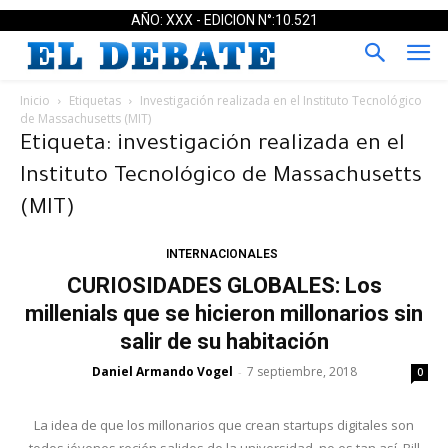
AÑO: XXX - EDICION N°:10.521
Inicio
Etiquetas
Investigación realizada en el Instituto Tecnológico
de Massachusetts (MIT)
Etiqueta: investigación realizada en el
Instituto Tecnológico de Massachusetts
(MIT)
INTERNACIONALES
CURIOSIDADES GLOBALES: Los
millenials que se hicieron millonarios sin
salir de su habitación
Daniel Armando Vogel
7 septiembre, 2018
-
0
La idea de que los millonarios que crean startups digitales son
todos jóvenes recién salidos de la universidad, no es tan así. Bill