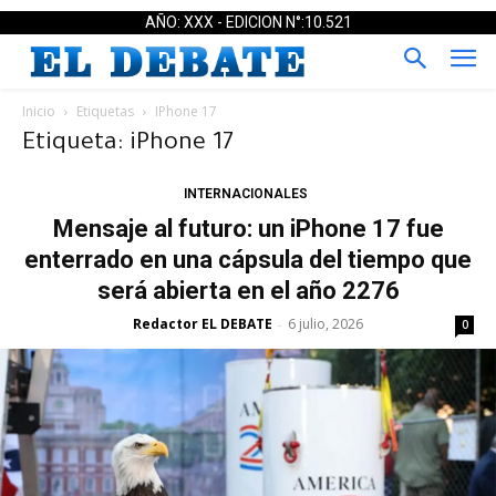
AÑO: XXX - EDICION N°:10.521
Inicio
Etiquetas
IPhone 17
Etiqueta: iPhone 17
INTERNACIONALES
Mensaje al futuro: un iPhone 17 fue
enterrado en una cápsula del tiempo que
será abierta en el año 2276
Redactor EL DEBATE
6 julio, 2026
-
0