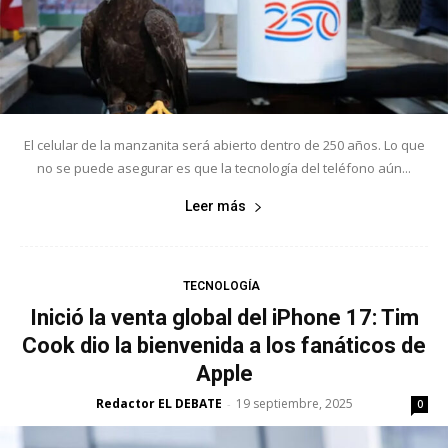
El celular de la manzanita será abierto dentro de 250 años. Lo que
no se puede asegurar es que la tecnología del teléfono aún...
Leer más
TECNOLOGÍA
Inició la venta global del iPhone 17: Tim
Cook dio la bienvenida a los fanáticos de
Apple
Redactor EL DEBATE
19 septiembre, 2025
-
0