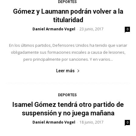
DEPORTES
Gómez y Laumann podrán volver a la
titularidad
Daniel Armando Vogel
23 junio, 2017
-
0
En los últimos partidos, Defensores Unidos ha tenido que variar
obligadamente sus formaciones iniciales a causa de lesiones,
pero principalmente por sanciones. Y en varios...
Leer más
DEPORTES
Isamel Gómez tendrá otro partido de
suspensión y no juega mañana
Daniel Armando Vogel
18 junio, 2017
-
0