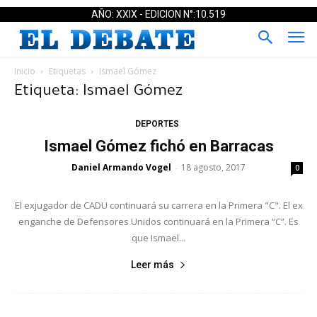
AÑO: XXIX - EDICION N°:10.519
Inicio
Etiquetas
Ismael Gómez
Etiqueta: Ismael Gómez
DEPORTES
Ismael Gómez fichó en Barracas
Daniel Armando Vogel
18 agosto, 2017
-
0
El exjugador de CADU continuará su carrera en la Primera "C". El ex
enganche de Defensores Unidos continuará en la Primera “C”. Es
que Ismael...
Leer más