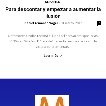
DEPORTES
Para descontar y empezar a aumentar la
ilusión
Daniel Armando Vogel
31 marzo, 2017
-
0
Defensores Unidos recibirá el lunes al líder Sacachispas, a las
15:30 y en Villa Fox. El “celeste” necesita reencontrarse con la
victoria para continuar...
Leer más