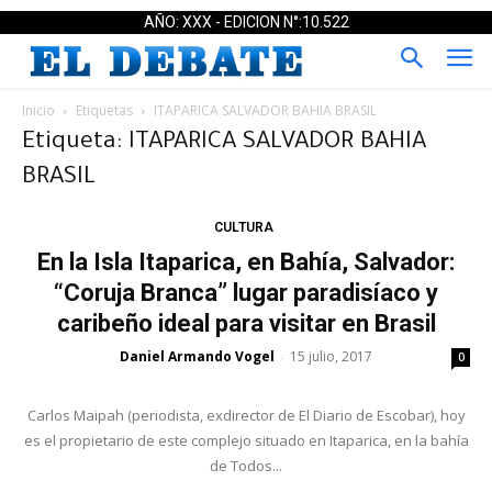
AÑO: XXX - EDICION N°:10.522
Inicio
Etiquetas
ITAPARICA SALVADOR BAHIA BRASIL
Etiqueta: ITAPARICA SALVADOR BAHIA
BRASIL
CULTURA
En la Isla Itaparica, en Bahía, Salvador:
“Coruja Branca” lugar paradisíaco y
caribeño ideal para visitar en Brasil
Daniel Armando Vogel
15 julio, 2017
-
0
Carlos Maipah (periodista, exdirector de El Diario de Escobar), hoy
es el propietario de este complejo situado en Itaparica, en la bahía
de Todos...