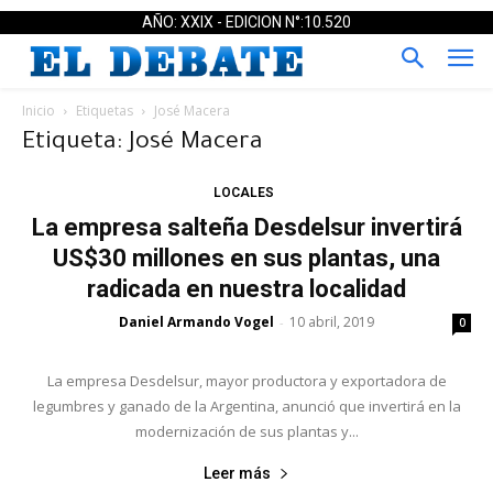
AÑO: XXIX - EDICION N°:10.520
Inicio
Etiquetas
José Macera
Etiqueta: José Macera
LOCALES
La empresa salteña Desdelsur invertirá
US$30 millones en sus plantas, una
radicada en nuestra localidad
Daniel Armando Vogel
10 abril, 2019
-
0
La empresa Desdelsur, mayor productora y exportadora de
legumbres y ganado de la Argentina, anunció que invertirá en la
modernización de sus plantas y...
Leer más