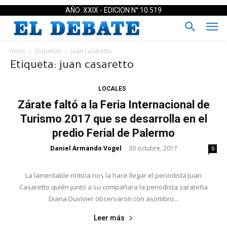
AÑO: XXIX - EDICION N°:10.519
Inicio
Etiquetas
Juan casaretto
Etiqueta: juan casaretto
LOCALES
Zárate faltó a la Feria Internacional de
Turismo 2017 que se desarrolla en el
predio Ferial de Palermo
Daniel Armando Vogel
30 octubre, 2017
-
0
La lamentable noticia nos la hace llegar el periodista Juan
Casaretto quién junto a su compañara la periodista zarateña
Diana Duvivier observaron con asombro...
Leer más