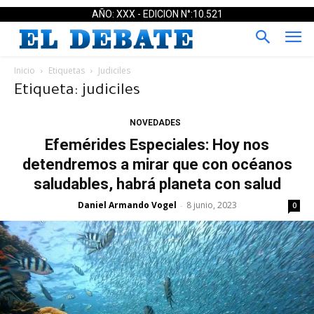
AÑO: XXX - EDICION N°:10.521
Inicio
Etiquetas
Judiciles
Etiqueta: judiciles
NOVEDADES
Efemérides Especiales: Hoy nos
detendremos a mirar que con océanos
saludables, habrá planeta con salud
Daniel Armando Vogel
8 junio, 2023
-
0