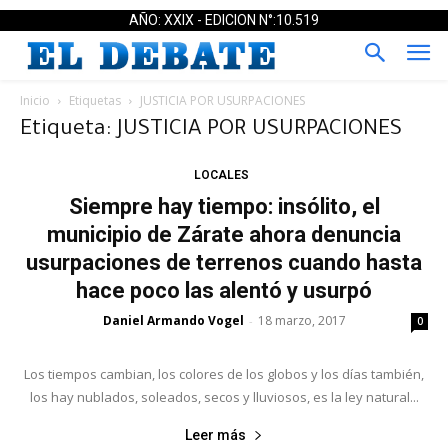
AÑO: XXIX - EDICION N°:10.519
Inicio
Etiquetas
JUSTICIA POR USURPACIONES
Etiqueta: JUSTICIA POR USURPACIONES
LOCALES
Siempre hay tiempo: insólito, el
municipio de Zárate ahora denuncia
usurpaciones de terrenos cuando hasta
hace poco las alentó y usurpó
Daniel Armando Vogel
18 marzo, 2017
-
0
Los tiempos cambian, los colores de los globos y los días también,
los hay nublados, soleados, secos y lluviosos, es la ley natural...
Leer más