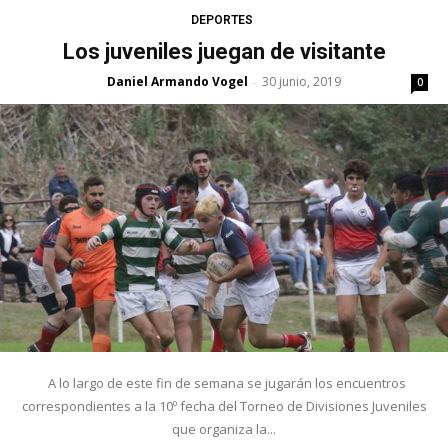
DEPORTES
Los juveniles juegan de visitante
Daniel Armando Vogel
30 junio, 2019
-
0
A lo largo de este fin de semana se jugarán los encuentros
correspondientes a la 10º fecha del Torneo de Divisiones Juveniles
que organiza la...