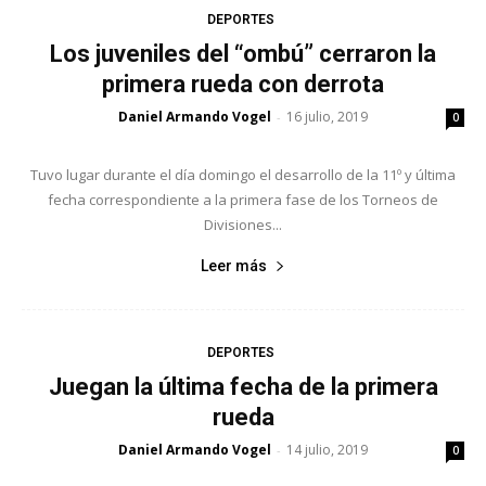
DEPORTES
Los juveniles del “ombú” cerraron la
primera rueda con derrota
Daniel Armando Vogel
16 julio, 2019
-
0
Tuvo lugar durante el día domingo el desarrollo de la 11º y última
fecha correspondiente a la primera fase de los Torneos de
Divisiones...
Leer más
DEPORTES
Juegan la última fecha de la primera
rueda
Daniel Armando Vogel
14 julio, 2019
-
0