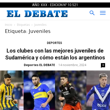
AÑO: XXX - EDICION N°:10.521
Inicio
Etiquetas
Juveniles
Etiqueta: Juveniles
DEPORTES
Los clubes con las mejores juveniles de
Sudamérica y cómo están los argentinos
Deportes EL DEBATE
14 noviembre, 2024
-
0