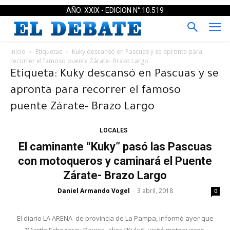
AÑO: XXIX - EDICION N°:10.519
Inicio
Etiquetas
Kuky descansó en Pascuas y se apronta para
recorrer el famoso puente Zárate- Brazo Largo
Etiqueta: Kuky descansó en Pascuas y se
apronta para recorrer el famoso
puente Zárate- Brazo Largo
LOCALES
El caminante “Kuky” pasó las Pascuas
con motoqueros y caminará el Puente
Zárate- Brazo Largo
Daniel Armando Vogel
3 abril, 2018
-
0
El diario LA ARENA de provincia de La Pampa, informó ayer que
"Martín Echegaray Davies, alias “Kuky”, visitó motoqueros,