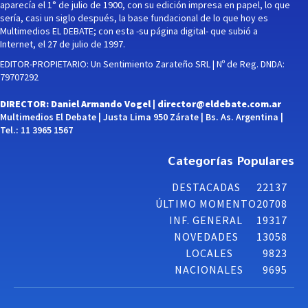
aparecía el 1° de julio de 1900, con su edición impresa en papel, lo que
sería, casi un siglo después, la base fundacional de lo que hoy es
Multimedios EL DEBATE; con esta -su página digital- que subió a
Internet, el 27 de julio de 1997.
EDITOR-PROPIETARIO: Un Sentimiento Zarateño SRL | Nº de Reg. DNDA:
79707292
DIRECTOR: Daniel Armando Vogel |
director@eldebate.com.ar
Multimedios El Debate | Justa Lima 950 Zárate | Bs. As. Argentina |
Tel.: 11 3965 1567
Categorías Populares
DESTACADAS
22137
ÚLTIMO MOMENTO
20708
INF. GENERAL
19317
NOVEDADES
13058
LOCALES
9823
NACIONALES
9695