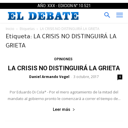
AÑO: XXX - EDICION N°:10.521
Inicio
Etiquetas
LA CRISIS NO DISTINGUIRÁ LA GRIETA
Etiqueta: LA CRISIS NO DISTINGUIRÁ LA
GRIETA
OPINIONES
LA CRISIS NO DISTINGUIRÁ LA GRIETA
Daniel Armando Vogel
3 octubre, 2017
-
0
Por Eduardo Di Cola* - Por el mero agotamiento de la mitad del
mandato al gobierno pronto le comenzará a correr el tiempo de...
Leer más